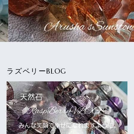
01
02
03
ラズベリーBLOG