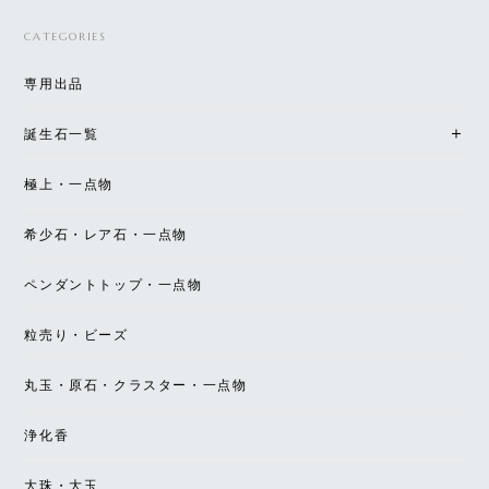
CATEGORIES
専用出品
誕生石一覧
極上・一点物
希少石・レア石・一点物
ペンダントトップ・一点物
粒売り・ビーズ
丸玉・原石・クラスター・一点物
浄化香
大珠・大玉