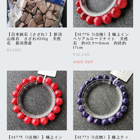
【日本銘石《さざれ》】新潟
【SE776《1点物》】極上イン
山桜石 さざれ100g 天然
ペリアルロードナイト 天然
石 新潟県産
石 約10.5〜11mm 内径約
17cm
¥1,200
¥42,240
SOLD OUT
【SE775《1点物》】極上イン
【SE773《1点物》】極上ティ